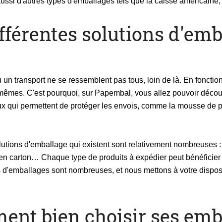
si d'autres types d'emballages tels que la caisse américaine, l
ifférentes solutions d'emb
 un transport ne se ressemblent pas tous, loin de là. En fonctio
s mêmes. C'est pourquoi, sur Papembal, vous allez pouvoir décou
ux qui permettent de protéger les envois, comme la mousse de p
solutions d'emballage qui existent sont relativement nombreuses
s en carton… Chaque type de produits à expédier peut bénéficier
s d'emballages sont nombreuses, et nous mettons à votre disposit
ment bien choisir ses emb